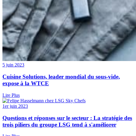
5 juin 2023
Cuisine Solutions, leader mondial du sous-vide,
expose à la WTCE
Lire Plus
1er juin 2023
Questions et réponses sur le secteur : La stratégie des
trois piliers du groupe LSG tend à s'améliorer