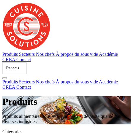
Skip
to
content
Produits
Secteurs
Nos chefs
À propos du sous vide
Académie
CREA
Contact
Français
Produits
Secteurs
Nos chefs
À propos du sous vide
Académie
CREA
Contact
Produits
Produits alimentaires sous vide pratiques et de haute qualité pour
diverses industries
Catégories