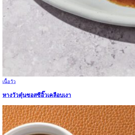
เนื้อวัว
หางวัวตุ๋นซอสซีอิ๊วเคลือบเงา