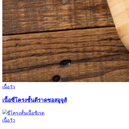
เนื้อวัว
เนื้อซี่โครงชั้นดีราดซอสอูจูส์
เนื้อวัว