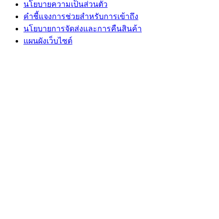
นโยบายความเป็นส่วนตัว
คําชี้แจงการช่วยสําหรับการเข้าถึง
นโยบายการจัดส่งและการคืนสินค้า
แผนผังเว็บไซต์