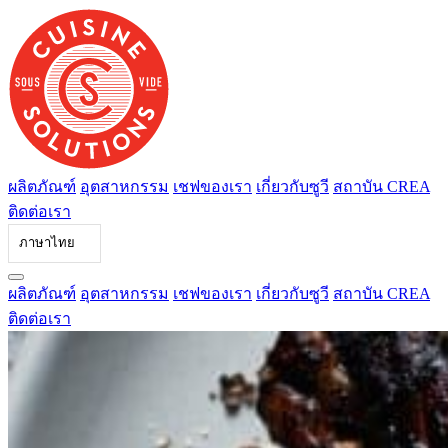
ข้าม
ไป
ที่
เนื้อหา
ผลิตภัณฑ์
อุตสาหกรรม
เชฟของเรา
เกี่ยวกับซูวี
สถาบัน CREA
ติดต่อเรา
ภาษาไทย
ผลิตภัณฑ์
อุตสาหกรรม
เชฟของเรา
เกี่ยวกับซูวี
สถาบัน CREA
ติดต่อเรา