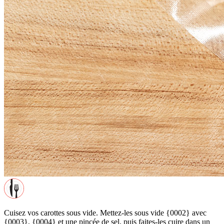
Cuisez vos carottes sous vide. Mettez-les sous vide {0002} avec
{0003}, {0004} et une pincée de sel, puis faites-les cuire dans un