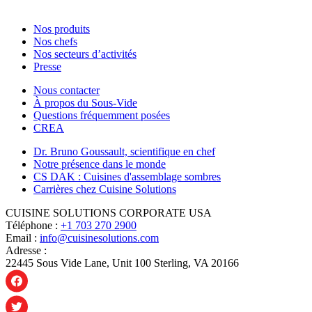
Nos produits
Nos chefs
Nos secteurs d’activités
Presse
Nous contacter
À propos du Sous-Vide
Questions fréquemment posées
CREA
Dr. Bruno Goussault, scientifique en chef
Notre présence dans le monde
CS DAK : Cuisines d'assemblage sombres
Carrières chez Cuisine Solutions
CUISINE SOLUTIONS CORPORATE USA
Téléphone :
+1 703 270 2900
Email :
info@cuisinesolutions.com
Adresse :
22445 Sous Vide Lane, Unit 100 Sterling, VA 20166