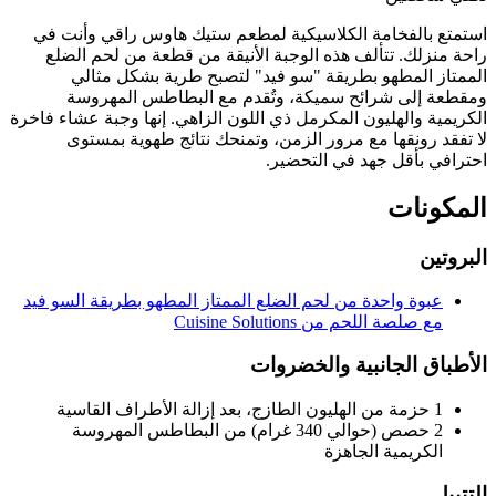
استمتع بالفخامة الكلاسيكية لمطعم ستيك هاوس راقي وأنت في
راحة منزلك. تتألف هذه الوجبة الأنيقة من قطعة من لحم الضلع
الممتاز المطهو بطريقة "سو فيد" لتصبح طرية بشكل مثالي
ومقطعة إلى شرائح سميكة، وتُقدم مع البطاطس المهروسة
الكريمية والهليون المكرمل ذي اللون الزاهي. إنها وجبة عشاء فاخرة
لا تفقد رونقها مع مرور الزمن، وتمنحك نتائج طهوية بمستوى
احترافي بأقل جهد في التحضير.
المكونات
البروتين
عبوة واحدة من لحم الضلع الممتاز المطهو بطريقة السو فيد
مع صلصة اللحم من Cuisine Solutions
الأطباق الجانبية والخضروات
1 حزمة من الهليون الطازج، بعد إزالة الأطراف القاسية
2 حصص (حوالي 340 غرام) من البطاطس المهروسة
الكريمية الجاهزة
التتبيل