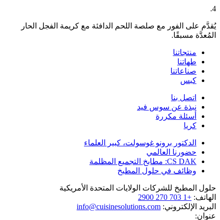
4.
يُقدَّم على الفور مع صلصة اللحم الدافئة مع كريمة الفجل الحار
المُعدَّة مسبقًا.
منتجاتنا
طهاتنا
صناعاتنا
كبس
اتصل بنا
نبذة عن سوس فيد
أسئلة مكررة
كريا
الدكتور برونو غوسولت، كبير العلماء
حضورنا العالمي
CS DAK: مطابخ التجميع المظلمة
وظائف في حلول المطبخ
حلول المطبخ للشركات الولايات المتحدة الأمريكية
الهاتف:
+1 703 270 2900
البريد الإلكتروني:
info@cuisinesolutions.com
عنوان: