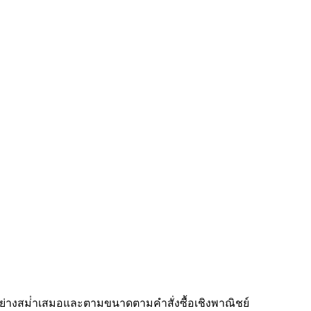
่างสม่ําเสมอและตามขนาดตามคําสั่งซื้อเชิงพาณิชย์