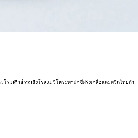
ิมอะโรเมติกส์รวมถึงโรสแมรี่โหระพาผักชีฝรั่งเกลือและพริกไทยดํา