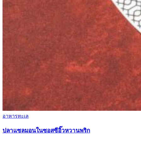
อาหารทะเล
ปลาแซลมอนในซอสซีอิ๊วหวานพริก