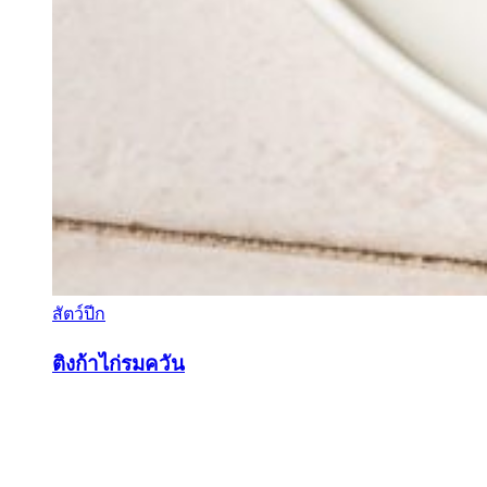
สัตว์ปีก
ติงก้าไก่รมควัน