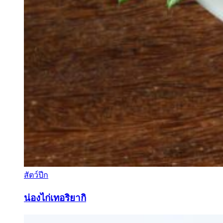
สัตว์ปีก
น่องไก่เทอริยากิ