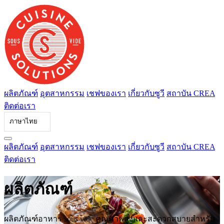
ข้าม
ไป
ที่
เนื้อหา
ผลิตภัณฑ์
อุตสาหกรรม
เชฟของเรา
เกี่ยวกับซูวี
สถาบัน CREA
ติดต่อเรา
ภาษาไทย
ผลิตภัณฑ์
อุตสาหกรรม
เชฟของเรา
เกี่ยวกับซูวี
สถาบัน CREA
ติดต่อเรา
ผลิตภัณฑ์
ผลิตภัณฑ์อาหาร sous vide คุณภาพสูงและสะดวกสบายสําหรับ