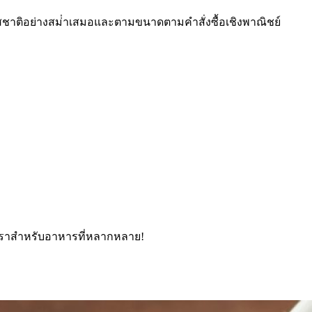
าติอย่างสม่ําเสมอและตามขนาดตามคําสั่งซื้อเชิงพาณิชย์
งเราสําหรับอาหารที่หลากหลาย!