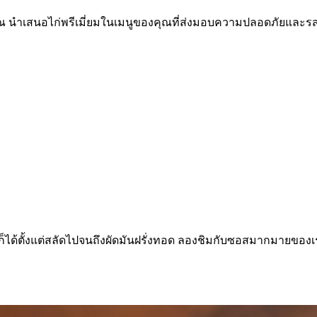
นําเสนอไก่พรีเมี่ยมในเมนูของคุณที่ส่งมอบความปลอดภัยและรสช
ใดก็ได้ตั้งแต่สลัดไปจนถึงผัดมันฝรั่งทอด ลองชิมกับซอสมากมายขอ