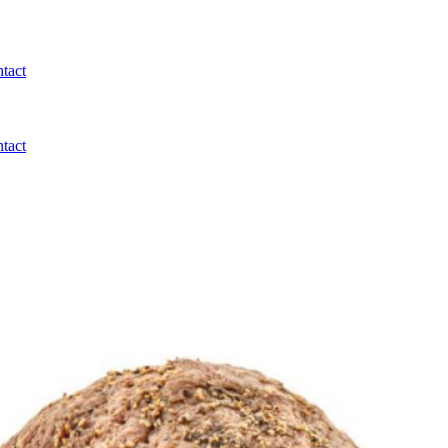
tact
tact