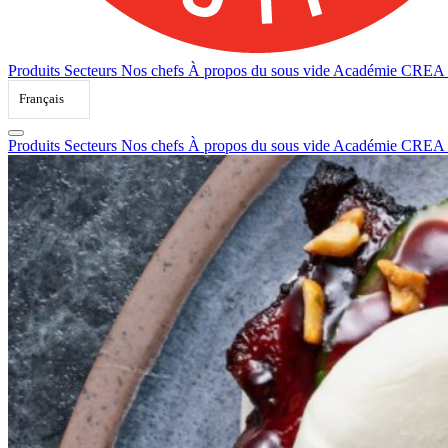
Produits
Secteurs
Nos chefs
À propos du sous vide
Académie CREA
Français
Produits
Secteurs
Nos chefs
À propos du sous vide
Académie CREA