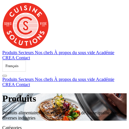
Skip
to
content
Produits
Secteurs
Nos chefs
À propos du sous vide
Académie
CREA
Contact
Français
Produits
Secteurs
Nos chefs
À propos du sous vide
Académie
CREA
Contact
Produits
Produits alimentaires sous vide pratiques et de haute qualité pour
diverses industries
Catégories