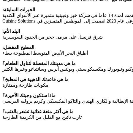
الخبرات السابقة:
بدأت رحلة احترافية مع 12 عاما في أوروبا ، وأمضت عقدا من الزمان في كندا كمدير ومدرب للبحث والتطوير في مجال المعجنات ، وساهمت لمدة 14 عاما في شركة خبز وفيينية متميزة عبر الأسواق الكندية
المتميزين في Cuisine Solutions
البلد الأم:
شرق فرنسا، على مرمى حجر من الحدود السويسرية
المطبخ المفضل:
أطباق البحر الأبيض المتوسط المطبوخة ببطء
ما هي مدينتك المفضلة لتناول الطعام؟
يو ونيويورك ومكسيكو سيتي وبوينس آيرس وسانتياغو وغيرها الكثير
ما هي قاعدتك الذهبية في المطبخ؟
مكونات طازجة وممتازة
ماذا ستكون وجبتك الأخيرة؟
 الإيطالية والكاري الهندي والتاكو المكسيكي وكريم بروليه الفرنسي
ما هي أكثر متعة غذائية تشعر بالذنب؟
تارت تاتين مع القليل من الكريمة الطازجة