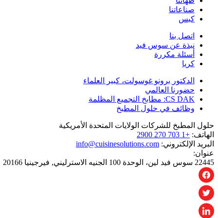
طهاتنا
صناعاتنا
كبس
اتصل بنا
نبذة عن سوس فيد
أسئلة مكررة
كريا
الدكتور برونو غوسولت، كبير العلماء
حضورنا العالمي
CS DAK: مطابخ التجميع المظلمة
وظائف في حلول المطبخ
حلول المطبخ للشركات الولايات المتحدة الأمريكية
الهاتف:
+1 703 270 2900
البريد الإلكتروني:
info@cuisinesolutions.com
عنوان:
22445 سوس فيد لين، الوحدة 100 الجنيه الاسترليني, فيرجينيا 20166