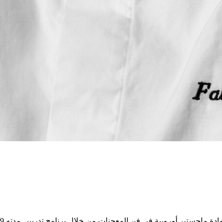
وروبية في فن المعجنات من خلال برنامج تدريبي مدته 9 سنوات مع "Compagnons du Devoir et du Tour de France" المحترمة