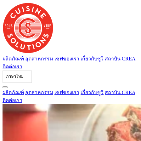
ข้าม
ไป
ที่
เนื้อหา
ผลิตภัณฑ์
อุตสาหกรรม
เชฟของเรา
เกี่ยวกับซูวี
สถาบัน CREA
ติดต่อเรา
ภาษาไทย
ผลิตภัณฑ์
อุตสาหกรรม
เชฟของเรา
เกี่ยวกับซูวี
สถาบัน CREA
ติดต่อเรา