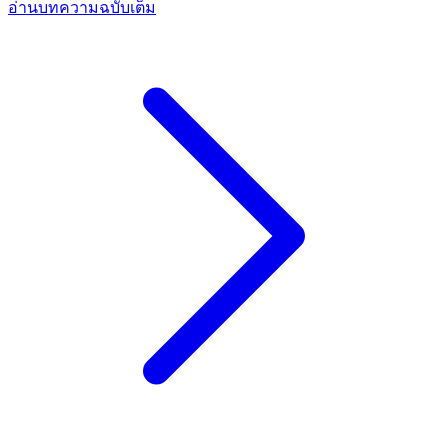
อ่านบทความฉบับเต็ม