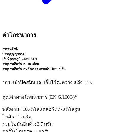
ค่าโภชนาการ
การอนุรักษ์:
บรรจุสูญญากาศ
เก็บที่อุณหภูมิ: -18°C/-1°F
อายุการเก็บรักษา: 18 เดือน
อายุการเก็บรักษาหลังการละลายน้ำแข็ง*: 9 วัน
*กระเป๋าปิดสนิทและเก็บไว้ระหว่าง 0 ถึง +4°C
คุณค่าทางโภชนาการ (EN G/100G)*
พลังงาน : 186 กิโลแคลอรี / 773 กิโลจูล
ไขมัน : 12กรัม
รวมไขมันอิ่มตัว: 3.7 กรัม
คาร์โบไฮเดรต : 7.8กรัม