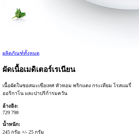
ผลิตภัณฑ์ทั้งหมด
ผัดเนื้อเมดิเตอร์เรเนียน
เนื้อผัดในซอสมะเขือเทศ หัวหอม พริกแดง กระเทียม โรสแมรี่
ออริกาโน และปาปริก้ารมควัน
อ้างอิง:
729 798
น้ำหนัก:
245 กรัม +/- 25 กรัม