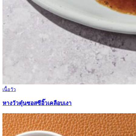
เนื้อวัว
หางวัวตุ๋นซอสซีอิ๊วเคลือบเงา