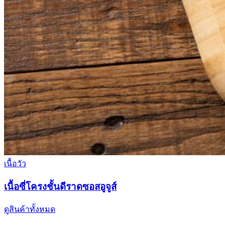
เนื้อวัว
เนื้อซี่โครงชั้นดีราดซอสอูจูส์
ดูสินค้าทั้งหมด