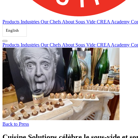
Products
Industries
Our Chefs
About Sous Vide
CREA Academy
Con
English
Products
Industries
Our Chefs
About Sous Vide
CREA Academy
Con
Back to Press
Cuisine Solutions célèbre le sous-vide et 