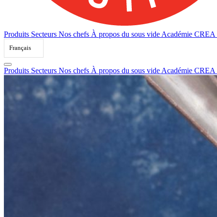
Produits
Secteurs
Nos chefs
À propos du sous vide
Académie CREA
Français
Produits
Secteurs
Nos chefs
À propos du sous vide
Académie CREA