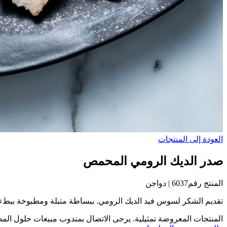
العودة إلى المنتجات
صدر الديك الرومي المحمص
المنتج رقم
6037 |
دواجن
تقديم الشكر لسوس فيد الديك الرومي. ببساطة متبلة ومطبوخة ببطء ،
المنتجات المعروضة تمثيلية. يرجى الاتصال بمندوب مبيعات حلول المط