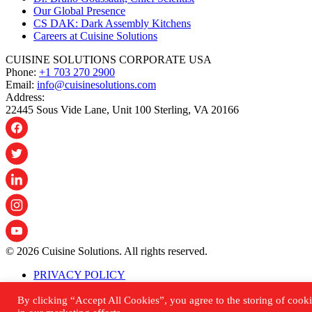
Our Global Presence
CS DAK: Dark Assembly Kitchens
Careers at Cuisine Solutions
CUISINE SOLUTIONS CORPORATE USA
Phone:
+1 703 270 2900
Email:
info@cuisinesolutions.com
Address:
22445 Sous Vide Lane, Unit 100 Sterling, VA 20166
© 2026 Cuisine Solutions. All rights reserved.
PRIVACY POLICY
ACCESSIBILITY STATEMENT
SHIPPING & RETURNS POLICY
By clicking “Accept All Cookies”, you agree to the storing of cooki