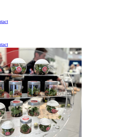
tact
tact