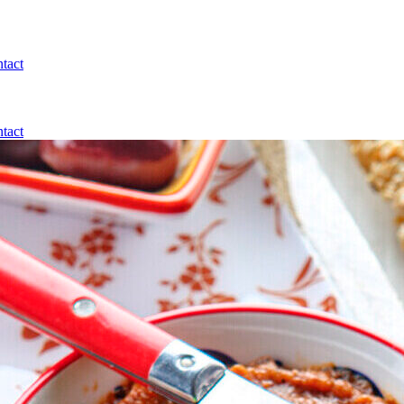
tact
tact