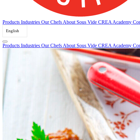
Products
Industries
Our Chefs
About Sous Vide
CREA Academy
Con
English
Products
Industries
Our Chefs
About Sous Vide
CREA Academy
Con