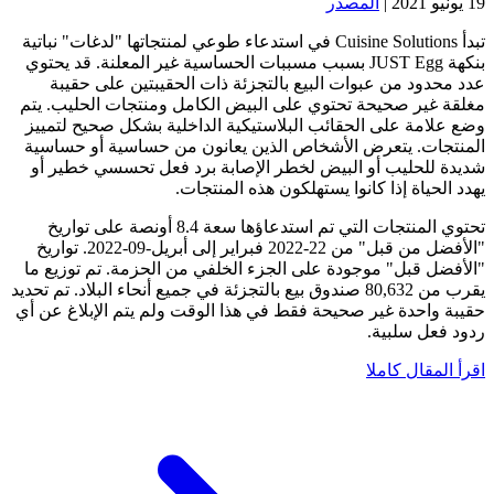
19 يونيو 2021
|
المصدر
تبدأ Cuisine Solutions في استدعاء طوعي لمنتجاتها "لدغات" نباتية
بنكهة JUST Egg بسبب مسببات الحساسية غير المعلنة. قد يحتوي
عدد محدود من عبوات البيع بالتجزئة ذات الحقيبتين على حقيبة
مغلقة غير صحيحة تحتوي على البيض الكامل ومنتجات الحليب. يتم
وضع علامة على الحقائب البلاستيكية الداخلية بشكل صحيح لتمييز
المنتجات. يتعرض الأشخاص الذين يعانون من حساسية أو حساسية
شديدة للحليب أو البيض لخطر الإصابة برد فعل تحسسي خطير أو
يهدد الحياة إذا كانوا يستهلكون هذه المنتجات.
تحتوي المنتجات التي تم استدعاؤها سعة 8.4 أونصة على تواريخ
"الأفضل من قبل" من 22-2022 فبراير إلى أبريل-09-2022. تواريخ
"الأفضل قبل" موجودة على الجزء الخلفي من الحزمة. تم توزيع ما
يقرب من 80,632 صندوق بيع بالتجزئة في جميع أنحاء البلاد. تم تحديد
حقيبة واحدة غير صحيحة فقط في هذا الوقت ولم يتم الإبلاغ عن أي
ردود فعل سلبية.
اقرأ المقال كاملا