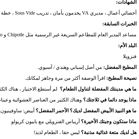
الشهادات:
أخصائي أعمال ، مديري VA يخدمون بأمان ، تدريب Sous Vide ، خطة HACCP.
الخبرات السابقة:
مساعد المدير العام للمطاعم السريعة غير الرسمية مثل Chipotle و Italio والمزيد.
البلد الأم:
فنزويلا
المطبخ المفضل:
من أصل إسباني وهندي / آسيوي.
نصيحة المطبخ:
اقرأ الوصفة أكثر من مرة وجاهز لمكانك.
ما هي مدينتك المفضلة لتناول الطعام؟
لم أستطع الاختيار ، هناك الكث
ماذا يوجد دائما في ثلاجتك؟
وهناك الكثير من العناصر العشوائية وعين
ما هو النبيذ الأبيض المفضل لديك؟ الأحمر المفضل؟
أبيض: ساوفينيون ب
ماذا ستكون وجبتك الأخيرة؟
أريباس الفنزويلي مع بابيون كريولو
هل لديك متعة غذائية مذنبة؟
ليس حقا ، الطعام لذيذ!