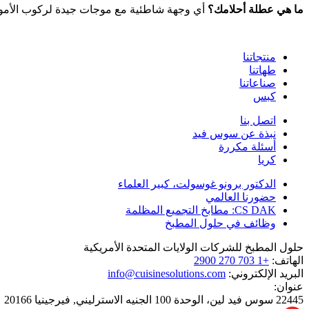
ما هي عطلة أحلامك؟
أي وجهة شاطئية مع موجات جيدة لركوب الأمواج
منتجاتنا
طهاتنا
صناعاتنا
كبس
اتصل بنا
نبذة عن سوس فيد
أسئلة مكررة
كريا
الدكتور برونو غوسولت، كبير العلماء
حضورنا العالمي
CS DAK: مطابخ التجميع المظلمة
وظائف في حلول المطبخ
حلول المطبخ للشركات الولايات المتحدة الأمريكية
الهاتف:
+1 703 270 2900
البريد الإلكتروني:
info@cuisinesolutions.com
عنوان:
22445 سوس فيد لين، الوحدة 100 الجنيه الاسترليني, فيرجينيا 20166